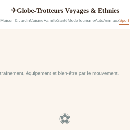
Globe-Trotteurs Voyages & Ethnies
✈
u
Maison & Jardin
Cuisine
Famille
Santé
Mode
Tourisme
Auto
Animaux
Sport
ntraînement, équipement et bien-être par le mouvement.
⚽